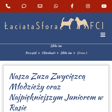
Shiba inu hodowla Łaciata Sfora – Szczeniaki z
rodowodem
Shiba Inu
Początek
Aktualności
Shiba Inu
Strona 2
Nasza Zuza Zwycięzcą
Młodzieży oraz
Najpiękniejszym Juniorem w
Rasie