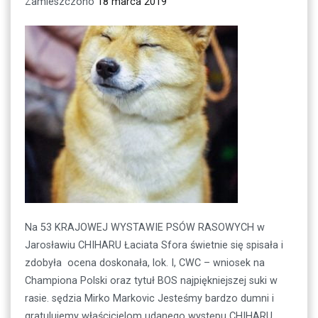
Zamieszczono
18 marca 2019
Na 53 KRAJOWEJ WYSTAWIE PSÓW RASOWYCH w
Jarosławiu CHIHARU Łaciata Sfora świetnie się spisała i
zdobyła ocena doskonała, lok. I, CWC – wniosek na
Championa Polski oraz tytuł BOS najpiękniejszej suki w
rasie. sędzia Mirko Markovic Jesteśmy bardzo dumni i
gratulujemy właścicielom udanego występu CHIHARU.