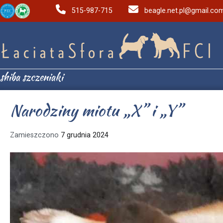
515-987-715
beagle.net.pl@gmail.co
shiba szczeniaki
Narodziny miotu „X” i „Y”
Zamieszczono
7 grudnia 2024