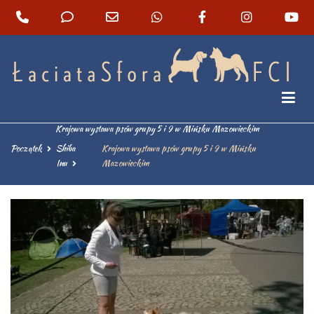
Shiba inu hodowla Łaciata Sfora – Szczeniaki z
rodowodem
Krajowa wystawa psów grupy 5 i 9 w Mińsku Mazowieckim
Początek
Shiba
Krajowa wystawa psów grupy 5 i 9 w Mińsku
Inu
Mazowieckim