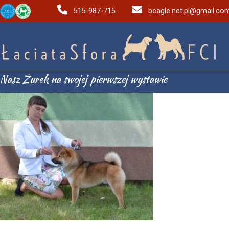
515-987-715
beagle.net.pl@gmail.co
Nasz Żurek na swojej pierwszej wystawie